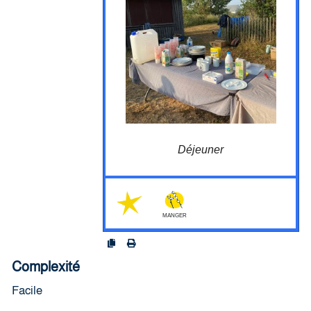
ou se réconforter avec de bons produits après
l'expérience vécue.
Cela dit, certains points de vigilance sont à
prendre en compte
que les
Nécéssite de se lever plus tôt
participants (d'où l'interêt de faire appel à
qqn d'autre qui n'a pas encadré la soirée de
la veillle)
hâte de rentrer
Certains participants aurons
prendre une douche ou se changer
au
se feront certainement
Les levers
compte goutte
la nuit
Ne prévoyez rien de contraignant car
(levé aux
aura sans doute été courte
premières lueurs) et relativement froide en
Déjeuner
fonction de l'équipement à disposition
l'occasion de déposer son
Cela peut-être
sur une pancarte ou des post-it
ressenti
pour faire une comparaison avant/après
osonslanuit.be/?Dejeuner
MANGER
Complexité
Facile