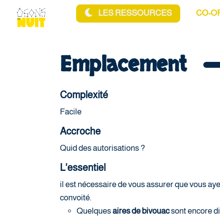
Aller au contenu principal
LES RESSOURCES
CO-O
Emplacement
Complexité
Facile
Accroche
Quid des autorisations ?
L'essentiel
il est nécessaire de vous assurer que vous ayez l
convoité.
Quelques
aires de bivouac
sont encore d