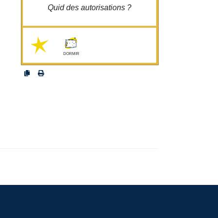
Quid des autorisations ?
osonslanuit.be/?
Emplacement-autorisation
DORMIR