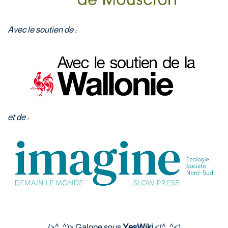
Avec le soutien de :
et de :
(>^_^)> Galope sous
YesWiki
<(^_^<)