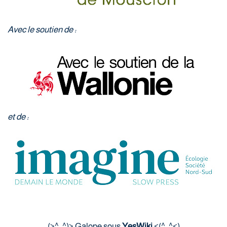
Avec le soutien de :
et de :
(>^_^)> Galope sous
YesWiki
<(^_^<)