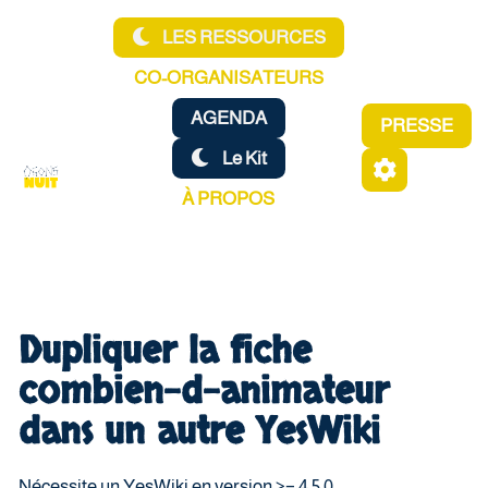
Aller au contenu principal
LES RESSOURCES
CO-ORGANISATEURS
AGENDA
PRESSE
Le Kit
À PROPOS
Dupliquer la fiche
combien-d-animateur
dans un autre YesWiki
Nécessite un YesWiki en version >= 4.5.0.