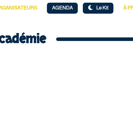
RGANISATEURS
AGENDA
Le Kit
À P
Académie